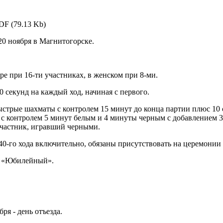
F (79.13 Kb)
0 ноября в Магнитогорске.
е при 16-ти участниках, в женском при 8-ми.
0 секунд на каждый ход, начиная с первого.
 быстрые шахматы с контролем 15 минут до конца партии плюс 10
 контролем 5 минут белым и 4 минуты черным с добавлением 3 с
участник, игравший черными.
40-го хода включительно, обязаны присутствовать на церемонии
й «Юбилейный».
бря - день отъезда.