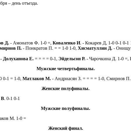
бря – день отъезда.
в Д.
- Амонатов Ф. 1-0 =,
Коваленко И
. - Кокарев Д, 1-0 0-1 0-1
мирнов П.
- Понкратов П. = = 1-0 1-0,
Хисматуллин Д.
- Онищук
 -
Долуханова Е.
= = = = 0-1,
Эйдельсон Р.
- Чарочкина Д. 1-0 =,
Мужские четвертьфиналы.
0 0-1 = 1-0,
Матлаков М.
- Андриасян З. = = = = 1-0, Смирнов П.
Женские полуфиналы.
 В
. 0-1 0-1
Мужские полуфиналы.
аков М. 1-0 =
Женский финал.