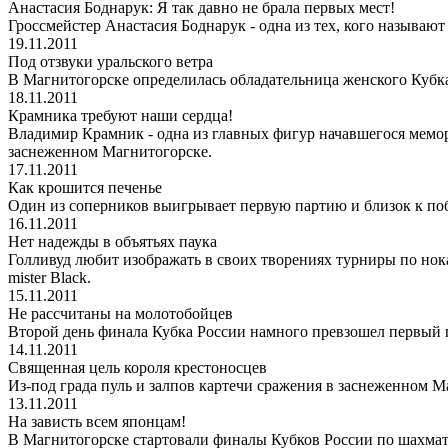
Анастасия Боднарук: Я так давно не брала первых мест!
Гроссмейстер Анастасия Боднарук - одна из тех, кого называю
19.11.2011
Под отзвуки уральского ветра
В Магнитогорске определилась обладательница женского Кубка
18.11.2011
Крамника требуют наши сердца!
Владимир Крамник - одна из главных фигур начавшегося мемори
заснеженном Магнитогорске.
17.11.2011
Как крошится печенье
Один из соперников выигрывает первую партию и близок к побе
16.11.2011
Нет надежды в объятьях паука
Голливуд любит изображать в своих творениях турниры по нокау
mister Black.
15.11.2011
Не рассчитаны на молотобойцев
Второй день финала Кубка России намного превзошел первый п
14.11.2011
Священная цель короля крестоносцев
Из-под града пуль и залпов картечи сражения в заснеженном
13.11.2011
На зависть всем японцам!
В Магнитогорске стартовали финалы Кубков России по шахма