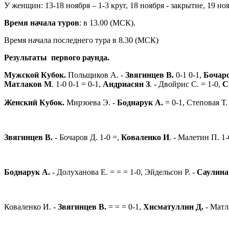
У женщин: 13-18 ноября – 1-3 круг, 18 ноября - закрытие, 19 ноя
Время начала туров
: в 13.00 (МСК).
Время начала последнего тура в 8.30 (МСК)
Результаты первого раунда.
Мужской Кубок.
Польщиков А. -
Звягинцев В.
0-1 0-1,
Бочаро
Матлаков М
. 1-0 0-1 = 0-1,
Андриасян З
. - Двойрис С. = 1-0,
С
Женский Кубок.
Мирзоева Э. -
Боднарук А.
= 0-1, Степовая Т.
Звягинцев В.
- Бочаров Д. 1-0 =,
Коваленко И
. - Малетин П. 1-
Боднарук А.
- Долуханова Е. = = = 1-0, Эйдельсон Р. -
Саулина
Коваленко И. -
Звягинцев В.
= = = 0-1,
Хисматуллин Д.
- Матл