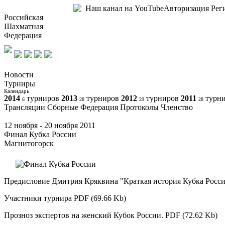
Наш канал на YouTube
Авторизация Рег
Российская
Шахматная
Федерация
Новости
Турниры
Календарь
2014
турниров
2013
турниров
2012
турниров
2011
турн
6
28
29
28
Трансляции Сборные Федерация Протоколы Членство
12 ноября - 20 ноября 2011
Финал Кубка России
Магнитогорск
Предисловие Дмитрия Кряквина "Краткая история Кубка России
Участники турнира
PDF (69.66 Kb)
Прозноз экспертов на женский Кубок России.
PDF (72.62 Kb)