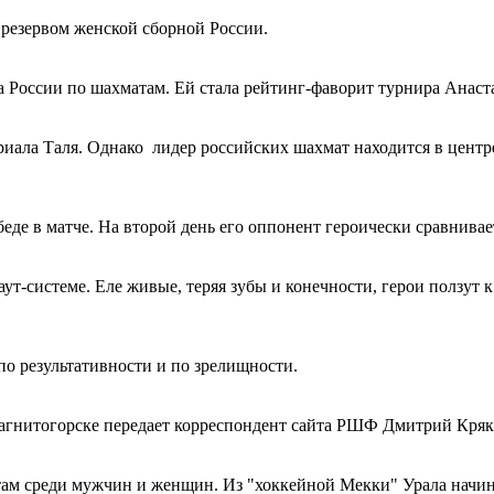
т резервом женской сборной России.
 России по шахматам. Ей стала рейтинг-фаворит турнира Анаст
ала Таля. Однако лидер российских шахмат находится в центре 
де в матче. На второй день его оппонент героически сравнивает
т-системе. Еле живые, теряя зубы и конечности, герои ползут к 
о результативности и по зрелищности.
 Магнитогорске передает корреспондент сайта РШФ Дмитрий Кряк
там среди мужчин и женщин. Из "хоккейной Мекки" Урала начи