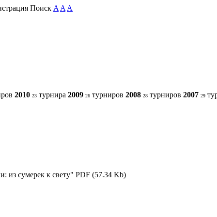
истрация Поиск
A
A
A
иров
2010
турнира
2009
турниров
2008
турниров
2007
ту
23
26
28
29
: из сумерек к свету"
PDF (57.34 Kb)