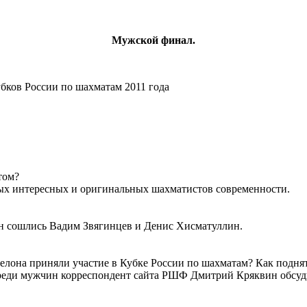
Мужской финал.
бков России по шахматам 2011 года
том?
мых интересных и оригинальных шахматистов современности.
н сошлись Вадим Звягинцев и Денис Хисматуллин.
лона приняли участие в Кубке России по шахматам? Как поднят
реди мужчин корреспондент сайта РШФ Дмитрий Кряквин обсуди