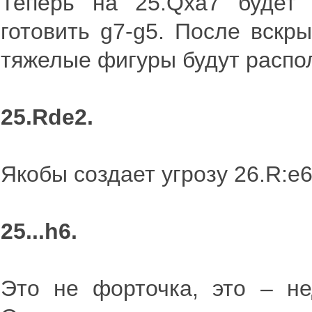
Теперь на 25.Qxa7 будет 
готовить g7-g5. После вскр
тяжелые фигуры будут распо
25.Rde2.
Якобы создает угрозу 26.R:e6
25...h6.
Это не форточка, это – не