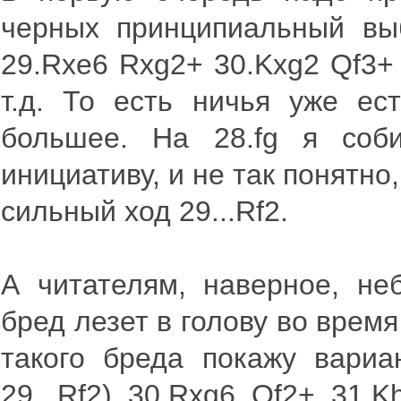
черных принципиальный выб
29.Rxe6 Rxg2+ 30.Kxg2 Qf3+
т.д. То есть ничья уже ес
большее. На 28.fg я соби
инициативу, и не так понятно
сильный ход 29...Rf2.
А читателям, наверное, неб
бред лезет в голову во врем
такого бреда покажу вариа
29...Rf2) 30.Rxg6 Qf2+ 31.