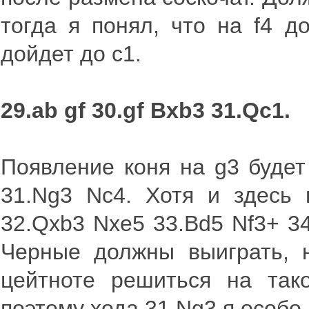
тогда я понял, что на f4 д
дойдет до с1.
29.ab gf 30.gf Bxb3 31.Qc1.
Появление коня на g3 будет
31.Ng3 Nc4. Хотя и здесь 
32.Qxb3 Nxe5 33.Bd5 Nf3+ 34
Черные должны выиграть, н
цейтноте решиться на тако
поэтому хода 31.Ng3 я особо 