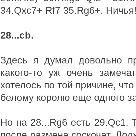
34.Qxc7+ Rf7 35.Rg6+. Ничья
28...cb.
Здесь я думал довольно п
какого-то уж очень замеча
хотелось по той причине, что
белому королю еще одного з
Но на 28...Rg6 есть 29.Qc1.
после размена соскочат. Дол