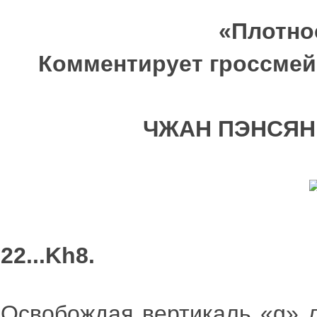
«Плотно
Комментирует гроссме
ЧЖАН ПЭНСЯН
22...Kh8.
Освобождая вертикаль «g» д