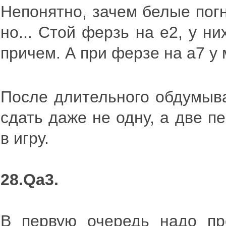
Непонятно, зачем белые погн
но... Стой ферзь на е2, у н
причем. А при ферзе на а7 у
После длительного обдумыв
сдать даже не одну, а две п
в игру.
28.Qa3.
В первую очередь надо про