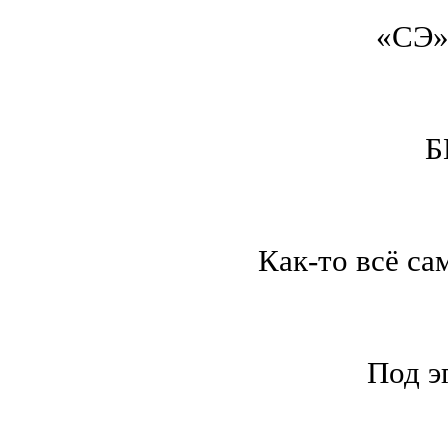
«СЭ»
Б
Как-то всё са
Под 