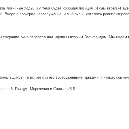
ть логичные ходы, и у тебя будет хорошая позиция. Я сам играл «Раузе
й. Вчера я проиграл незаслуженно, и мне очень хотелось реабилитирова
 и сохранил очко перевеса над идущим вторым Гельфандом. Мы будем 
болельщиков. Те встретили его восторженными криками. Никаких сомнени
ронян 6, Грищук, Морозевич и Свидлер 5.5.