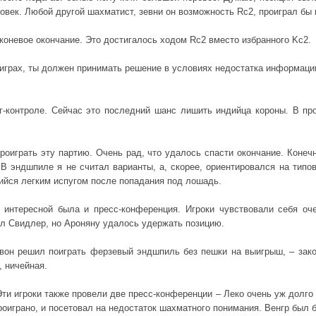
еловек. Любой другой шахматист, зевни он возможность Rc2, проиграл бы
 коневое окончание. Это достигалось ходом Rc2 вместо избранного Kc2.
х играх, ты должен принимать решение в условиях недостатка информаци
г-контроле. Сейчас это последний шанс лишить индийца короны. В п
роиграть эту партию. Очень рад, что удалось спасти окончание. Конечн
В эндшпиле я не считал варианты, а, скорее, ориентировался на типо
ийся легким испугом после попадания под лошадь.
 интересной была и пресс-конференция. Игроки чувствовали себя оч
ел Свидлер, но Ароняну удалось удержать позицию.
евон решил поиграть ферзевый эндшпиль без пешки на выигрыш, – закон
, ничейная.
ти игроки также провели две пресс-конференции – Леко очень уж долго 
роиграно, и посетовал на недостаток шахматного понимания. Венгр был 