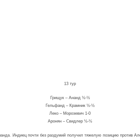
13 тур
Грищук – Ананд ½-½
Гельфанд – Крамник ½-½
Леко – Морозевич 1-0
Аронян – Свидлер ½-½
анда. Индиец почти без раздумий получил тяжелую позицию против Ал