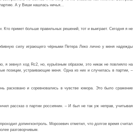
 партию. А у Виши нашлась ничья...
и. Кто примет больше правильных решений, тот и выиграет. Сегодня я не
робивную силу играющего чёрными Петера Леко лично у меня надежды
о, я зевнул ход Rc2, но, курьёзным образом, это никак не повлияло на
вые позиции, устраивающие меня. Одна из них и случилась в партии, –
ень расковано и соревновались в чувстве юмора. Это было сражение
чил рассказ о партии россиянин. – И был не так уж неправ, учитывая
проходил допингконтроль. Морозевич отметил, что долгое время считал
более разговорчивым.