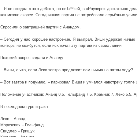
– Я не ожидал этого дебюта, но овЂ™кей, в «Раузере» достаточно дела
как можно скорее. Сегодняшняя партия не потребовала серьёзных усили
Спросили о завтрашней партии с Анандом.
– Сегодня у нас хорошее настроение. Я выиграл, Виши удержал ничью
конторы не ошибутся, если исключат эту партию из своих линий.
Похожий вопрос задали и Ананду.
– Виши, а что, если Леко завтра предложит вам ничью на пятом ходу?
– Вот завтра и подумаю, – парировал Виши и умчался навстречу толпе 
Положение участников: Ананд 8.5, Гельфанд 7.5, Крамник 7, Леко 6.5, А
В последнем туре играют:
Леко – Ананд
Морозевич – Гельфанд
Свидлер – Грищук