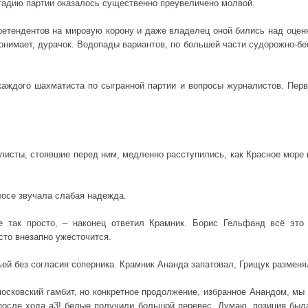
стадию партии оказалось существенно преувеличено молвой.
претендентов на мировую корону и даже владелец оной бились над оце
 понимает, дурачок. Водопады вариантов, по большей части судорожно
каждого шахматиста по сыгранной партии и вопросы журналистов. Перв
листы, стоявшие перед ним, медленно расступились, как Красное море 
лосе звучала слабая надежда.
 так просто, – наконец ответил Крамник. Борис Гельфанд всё это 
сто внезапно ужесточится.
й без согласия соперника. Крамник Ананда запатовал, Грищук разменял
имосковский гамбит, но конкретное продолжение, избранное Анандом, мы
после хода а3! белые получили большой перевес. Думаю, позиция была 