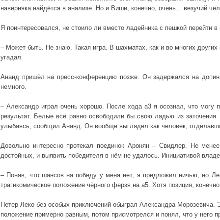
наверняка найдётся в анализе. Но и Виши, конечно, очень... везучий ч
Я поинтересовался, не стоило ли вместо ладейника с пешкой перейти в
– Может быть. Не знаю. Такая игра. В шахматах, как и во многих други
угадал.
Ананд пришёл на пресс-конференцию позже. Он задержался на допин
немного.
– Александр играл очень хорошо. После хода а3 я осознал, что могу п
результат. Белые всё равно освободили бы свою ладью из заточения. 
улыбаясь, сообщил Ананд. Он вообще выглядел как человек, отделавш
Довольно интересно протекал поединок Аронян – Свидлер. Не менее
достойных, и выявить победителя в нём не удалось. Инициативой влад
– Поняв, что шансов на победу у меня нет, я предложил ничью, но Л
трагикомическое положение чёрного ферзя на а5. Хотя позиция, конечно
Петер Леко без особых приключений обыграл Александра Морозевича. Э
положение примерно равным, потом присмотрелся и понял, что у него п