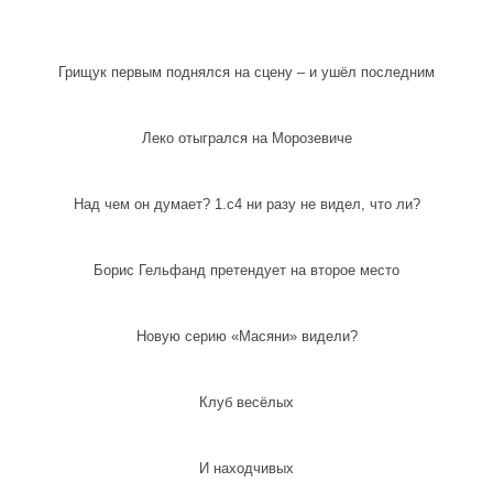
Грищук первым поднялся на сцену – и ушёл последним
Леко отыгрался на Морозевиче
Над чем он думает? 1.c4 ни разу не видел, что ли?
Борис Гельфанд претендует на второе место
Новую серию «Масяни» видели?
Клуб весёлых
И находчивых