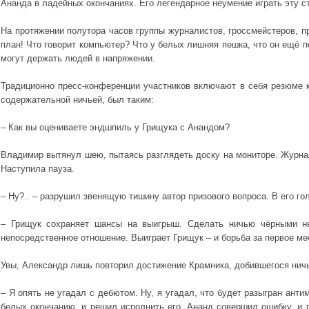
Ананда в ладейных окончаниях. Его легендарное неумение играть эту 
На протяжении полутора часов группы журналистов, гроссмейстеров, 
план! Что говорит компьютер? Что у белых лишняя пешка, что он ещё
могут держать людей в напряжении.
Традиционно пресс-конференции участников включают в себя резюме 
содержательной ничьей, был таким:
– Как вы оцениваете эндшпиль у Грищука с Анандом?
Владимир вытянул шею, пытаясь разглядеть доску на мониторе. Журна
Наступила пауза.
– Ну?.. – разрушил звенящую тишину автор призового вопроса. В его го
– Грищук сохраняет шансы на выигрыш. Сделать ничью чёрными не
непосредственное отношение. Выиграет Грищук – и борьба за первое ме
Увы, Александр лишь повторил достижение Крамника, добившегося ничье
– Я опять не угадал с дебютом. Ну, я угадал, что будет разыгран ант
белых окончанию, и решил исполнить его. Ананд совершил ошибку, и 