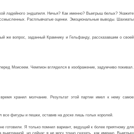
нкой ладейного эндшпиля. Ничья? Как именно? Выигрыш белых? Укажите
-бессмысленных. Расплывчатые оценки. Эмоциональные выводы. Шахматы
ый же вопрос, заданный Крамнику и Гельфанду, рассказавшим о своей
перед Моисеем. Чемпион вгляделся в изображение, задумчиво покивал.
время хранил молчание. Результат этой партии имел к нему самое
 все фигуры и пешки, оставив на доске лишь голых королей.
 не готовили. Я только помнил вариант, ведущий к более приятному для
выигранной, но сейчас я не могу точно сказать, как именно. Выигрыш