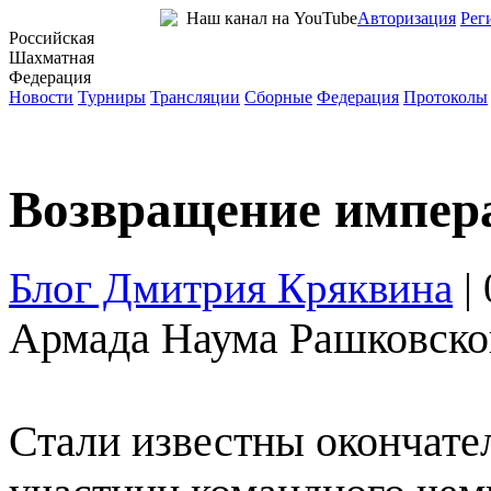
Наш канал на YouTube
Авторизация
Рег
Российская
Шахматная
Федерация
Новости
Турниры
Трансляции
Сборные
Федерация
Протоколы
Возвращение импер
Блог Дмитрия Кряквина
|
Армада Наума Рашковско
Стали известны окончат