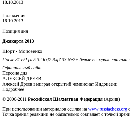
18.10.2013
РШФ утвердила итоги детского Кубка России 2013 года
Положения
16.10.2013
Кубок России по рапиду и блицу среди женщин
Позиция дня
Джакарта 2013
Шорт - Моисеенко
После 31.e5! fxe5 32.Rxf7 Rxf7 33.Ne7+ белые выиграли сначал
Официальный сайт
Персона дня
АЛЕКСЕЙ ДРЕЕВ
Алексей Дреев выиграл открытый чемпионат Индонезии
Подробнее
© 2006-2011
Российская Шахматная Федерация
(Архив)
При использовании материалов ссылка на
www.russiachess.org
о
Точка зрения редакции не обязательно совпадает с точкой зрен