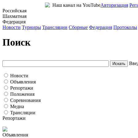
Наш канал на YouTube
Авторизация
Рег
Российская
Шахматная
Федерация
Новости
Турниры
Трансляции
Сборные
Федерация
Протоколы
Поиск
Вве
Новости
Объявления
Репортажи
Положения
Соревнования
Медиа
Трансляции
Репортажи
Валентина Гунина: Мощные новинки дорогого стоят
Объявления