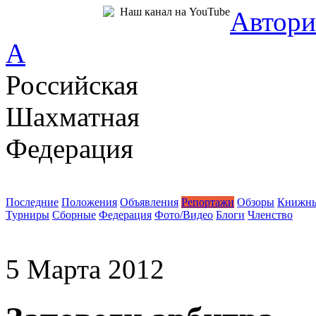
Наш канал на YouTube
Автори
A
Российская
Шахматная
Федерация
Новости
Последние
Положения
Объявления
Репортажи
Обзоры
Книжны
Турниры
Сборные
Федерация
Фото/Видео
Блоги
Членство
5 Марта 2012