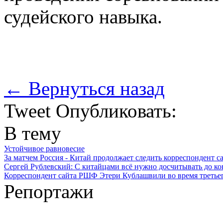
судейского навыка.
← Вернуться назад
Tweet
Опубликовать:
В тему
Устойчивое равновесие
За матчем Россия - Китай продолжает следить корреспондент
Сергей Рублевский: С китайцами всё нужно досчитывать до ко
Корреспондент сайта РШФ Этери Кублашвили во время третьег
Репортажи
Устойчивое равновесие