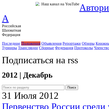
Наш канал на YouTube
Автори
A
Российская
Шахматная
Федерация
Новости
Последние
Положения
Объявления
Репортажи
Обзоры
Книжны
Турниры
Трансляции
Сборные
Федерация
Протоколы
Членств
Подписаться на rss
2012 | Декабрь
31 Июля 2012
Первенство России среди