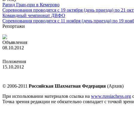
Рапид Гран-при в Кемерово
Соревнования проводятся с 19 октября (день приезда) по 21 окт
Командный чемпионат ДВФО
Соревнования проводятся с 11 ноября (день приезда) по 19 ноябр
Репортажи
Главная задача – вырастить своего гроссмейстера
Объявления
08.10.2012
Посольство Словении оформило визы
Положения
15.10.2012
Рапид Гран-при в Кемерово
© 2006-2011
Российская Шахматная Федерация
(Архив)
При использовании материалов ссылка на
www.russiachess.org
о
Точка зрения редакции не обязательно совпадает с точкой зрен