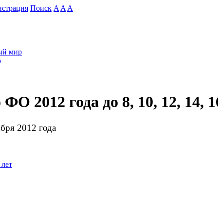
истрация
Поиск
A
A
A
й мир
о
 2012 года до 8, 10, 12, 14, 1
ября 2012 года
 лет