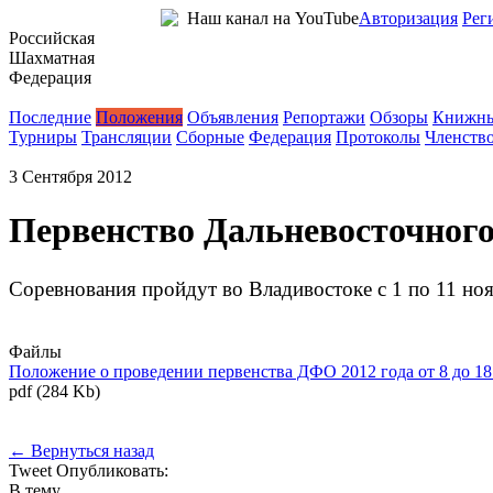
Наш канал на YouTube
Авторизация
Рег
Российская
Шахматная
Федерация
Новости
Последние
Положения
Объявления
Репортажи
Обзоры
Книжны
Турниры
Трансляции
Сборные
Федерация
Протоколы
Членств
3 Сентября 2012
Первенство Дальневосточного ФО
Соревнования пройдут во Владивостоке с 1 по 11 но
Файлы
Положение о проведении первенства ДФО 2012 года от 8 до 18
pdf (284 Kb)
← Вернуться назад
Tweet
Опубликовать:
В тему