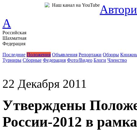
Наш канал на YouTube
Автори
A
Российская
Шахматная
Федерация
Новости
Последние
Положения
Объявления
Репортажи
Обзоры
Книжны
Турниры
Сборные
Федерация
Фото/Видео
Блоги
Членство
22 Декабря 2011
Утверждены Положе
России-2012 в рамк