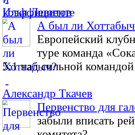
Илья Левитов
А был ли Хоттабыч
Европейский клубн
туре команда «Сок
5:1 над сильной командой
Александр Ткачев
Первенство для га
забыли вписать рей
комитета?