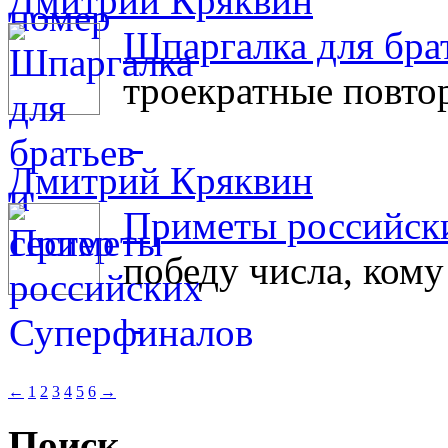
Дмитрий Кряквин
Шпаргалка для брат
троекратные повто
Дмитрий Кряквин
Приметы российск
победу числа, кому
←
1
2
3
4
5
6
→
Поиск