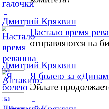
Дмитрий Кряквин
Настало время рев
отправляются на б
Дмитрий Кряквин
Я болею за «Динам
Эйлате продолжает
Дмитрий Кряквин