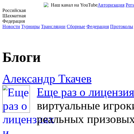
Наш канал на YouTube
Авторизация
Рег
Российская
Шахматная
Федерация
Новости
Турниры
Трансляции
Сборные
Федерация
Протоколы
Блоги
Александр Ткачев
Еще раз о лицензи
виртуальные игрок
реальных призовы