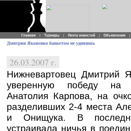
Главная
Турниры
Лента новостей
Объявления
|
|
|
|
Дмитрия Яковенко банкетом не удивишь
26.03.2007 г.
Нижневартовец Дмитрий Я
уверенную победу на 
Анатолия Карпова, на очк
разделивших 2-4 места Але
и Онищука. В послед
устраивала ничья в поедин