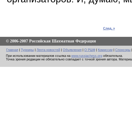
След. »
© 2006-2007 Российская Шахматная Федерация
Главная
|
Турниры
|
Лента новостей
|
Объявления
|
О РШФ
|
Комиссии
|
Спонсоры
При использовании материалов ссылка на
www.russiachess.org
обязательна.
Точка зрения редакции не обязательно совпадает с точкой зрения автора. Матери
Создание сайта: студия Redsoft, 2007
Система управления сайтом: Joomla