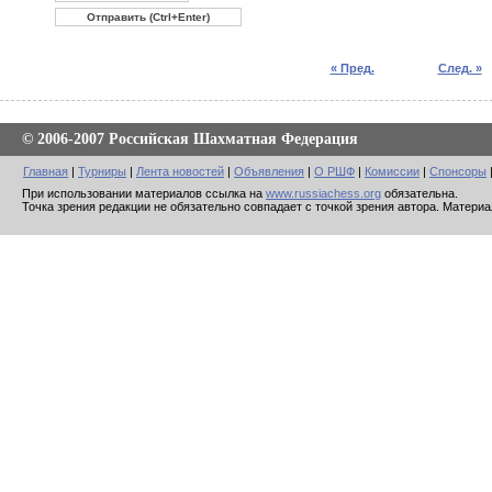
« Пред.
След. »
© 2006-2007 Российская Шахматная Федерация
Главная
|
Турниры
|
Лента новостей
|
Объявления
|
О РШФ
|
Комиссии
|
Спонсоры
При использовании материалов ссылка на
www.russiachess.org
обязательна.
Точка зрения редакции не обязательно совпадает с точкой зрения автора. Матери
Создание сайта: студия Redsoft, 2007
Система управления сайтом: Joomla