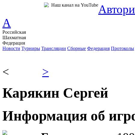
Наш канал на YouTube
Автори
A
Российская
Шахматная
Федерация
Новости
Турниры
Трансляции
Сборные
Федерация
Протоколы
<
>
Карякин Сергей
Информация об игр