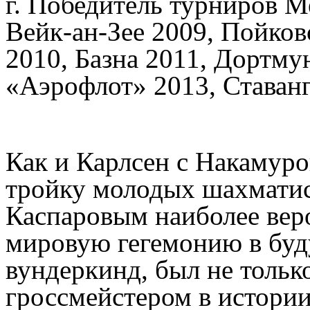
г. Победитель турниров М
Вейк-ан-Зее 2009, Пойко
2010, Базна 2011, Дортму
«Аэрофлот» 2013, Ставанг
Как и Карлсен с Накамуро
тройку молодых шахматис
Каспаровым наиболее вер
мировую гегемонию в буд
вундеркинд, был не толь
гроссмейстером в истори