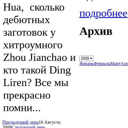
Hua, сколько
подробнее
дебютных
Архив
заготовок у
хитроумного
Zhou Jianchao и
Январь
Февраль
Март
Апр
кто такой Ding
Liren? Все мы
прекрасно
помни...
Предыдущий день
16 Августа
2009
Следующий день