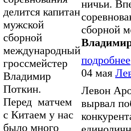
ничьи. Вп
делится капитан
соревнова
мужской
сборной м
сборной
Владимир
международный
подробнее
гроссмейстер
04 мая
Ле
Владимир
Поткин.
Левон Аро
Перед матчем
вырвал по
с Китаем у нас
конкурент
было много
единоличн