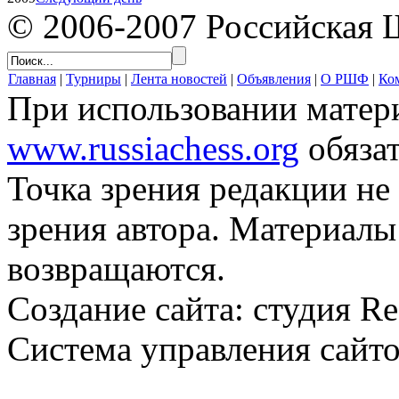
© 2006-2007 Российская 
Главная
|
Турниры
|
Лента новостей
|
Объявления
|
О РШФ
|
Ко
При использовании матер
www.russiachess.org
обязат
Точка зрения редакции не 
зрения автора. Материалы
возвращаются.
Создание сайта: студия Re
Система управления сайто