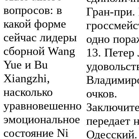
вопросов: в
Гран-при.
какой форме
гроссмейс
сейчас лидеры
одно пораж
сборной Wang
13. Петер
Yue и Bu
удовольст
Xiangzhi,
Владимиро
насколько
очков.
уравновешенно
Заключите
эмоциональное
передает 
cостояние Ni
Одесский.