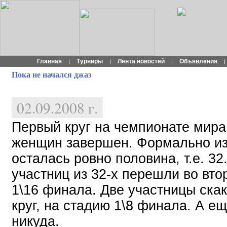
Главная
Турниры
Лента новостей
Объявления
|
|
|
|
Пока не начался джаз
02.09.2008 г.
Первый круг на чемпионате мир
женщин завершен. Формально из
осталась ровно половина, т.е. 32
участниц из 32-х перешли во втор
1\16 финала. Две участницы скак
круг, на стадию 1\8 финала. А е
никуда.