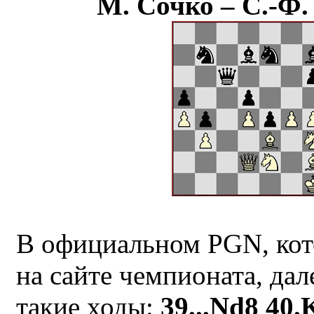
М. Сочко – С.-Ф
В официальном PGN, кот
на сайте чемпионата, дал
такие ходы:
39...Nd8 40