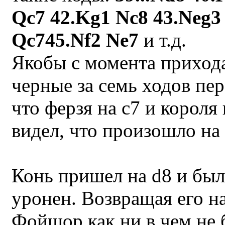
Qc7 42.Kg1 Nc8 43.Neg3
Qc745.Nf2 Ne7
и т.д.
Якобы с момента прихода
черные за семь ходов пер
что ферзя на с7 и короля 
видел, что произошло на
Конь пришел на d8 и бы
уронен. Возвращая его на
Фойшор как ни в чем не