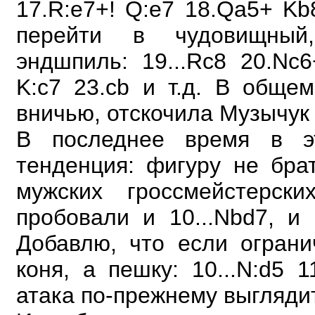
17.R:e7+! Q:e7 18.Qa5+ Kb
перейти в чудовищный,
эндшпиль: 19...Rc8 20.Nc
K:c7 23.cb
и т.д. В общем
вничью, отскочила Музычук
В последнее время в э
тенденция: фигуру не бра
мужских гроссмейстерски
пробовали и
10...Nbd7, и 
Добавлю, что если огран
коня, а пешку: 10...N:d5 
атака
по-прежнему выгляди