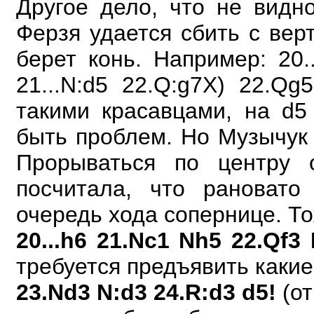
Другое дело, что не видно
Ферзя удается сбить с верт
берет конь. Например: 20.
21...N:d5 22.Q:g7X) 22.Q
такими красавцами, на d5
быть проблем. Но Музычук
Прорываться по центру 
посчитала, что рановато
очередь хода сопернице.
То
20...h6 21.Nc1 Nh5 22.Qf3 
требуется предъявить какие
23.Nd3 N:d3 24.R:d3 d5!
(от