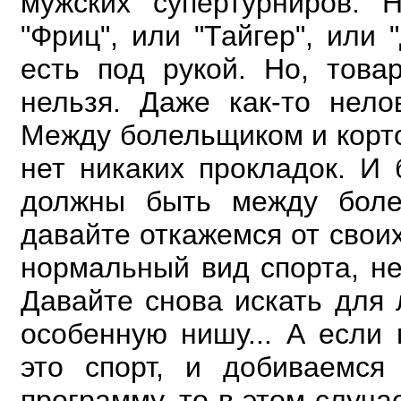
мужских супертурниров. 
"Фриц", или "Тайгер", или
есть
под рукой. Но, това
нельзя. Даже как-то нело
Между болельщиком и кортом
нет
никаких прокладок. И
должны быть между боле
давайте откажемся от своих
нормальный
вид спорта, н
Давайте снова искать для
особенную нишу... А если
это спорт, и
добиваемся
программу, то в этом случ