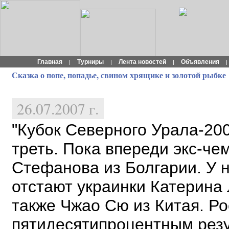
Главная
Турниры
Лента новостей
Объявления
|
|
|
|
Сказка о попе, попадье, свином хрящике и золотой рыбке
26.07.2007 г.
"Кубок Северного Урала-20
треть. Пока впереди экс-че
Стефанова из Болгарии. У н
отстают
украинки Катерина 
также Чжао Сю из Китая. Р
пятидесятипроцентным резу