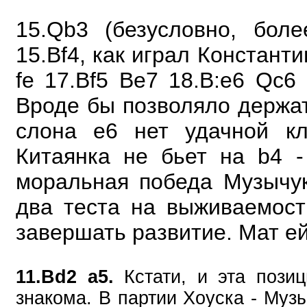
15.Qb3 (безусловно, бол
15.Bf4, как играл Константи
fe 17.Bf5 Be7 18.B:e6 Qc6
Вроде бы позволяло держать
слона е6 нет удачной кл
Китаянка не бьет на b4 -
моральная победа Музычу
два теста на выживаемост
завершать развитие. Мат ей
11.Bd2 a5.
Кстати, и эта позиц
знакома. В партии Хоуска - Муз