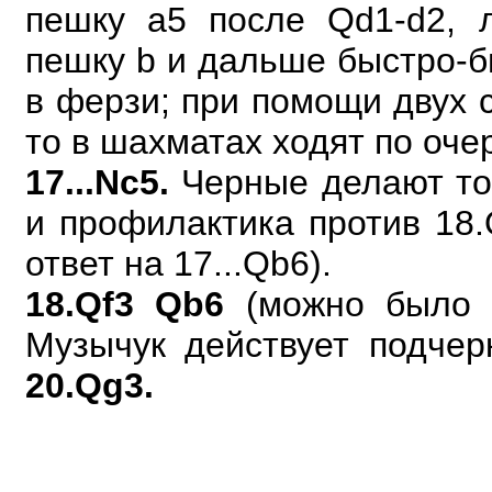
пешку а5 после Qd1-d2,
пешку b и дальше быстро-б
в ферзи; при помощи двух 
то в шахматах ходят по оче
17...Nc5.
Черные делают точ
и профилактика против 18.
ответ на 17...Qb6).
18.Qf3 Qb6
(можно было з
Музычук действует подчер
20.Qg3.