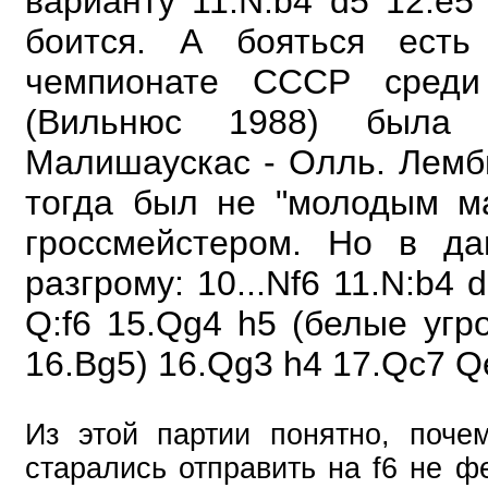
варианту 11.N:b4 d5 12.e5
боится. А бояться ест
чемпионате СССР среди 
(Вильнюс 1988) была 
Малишаускас - Олль. Лем
тогда был не "молодым м
гроссмейстером. Но в да
разгрому: 10...Nf6 11.N:b4 
Q:f6 15.Qg4 h5 (белые уг
16.Bg5) 16.Qg3 h4 17.Qc7 Qe
Из этой партии понятно, поч
старались отправить на f6 не фер