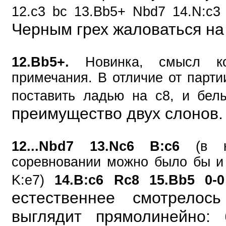
12.c3 bc 13.Bb5+ Nbd7 14.N:c
Черным грех жаловаться на
12.Bb5+.
Новинка, смысл ко
примечания. В отличие от парти
поставить ладью на с8, и бел
преимущество двух слонов.
12...Nbd7 13.Nc6 B:c6
(в ка
соревновании можно было бы и п
K:e7)
14.B:c6 Rc8 15.Bb5 0-
естественнее смотрелос
выглядит прямолинейно: