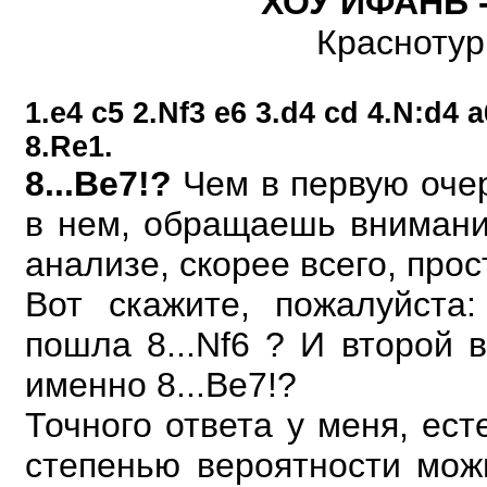
ХОУ ИФАНЬ 
Краснотур
1.e4 c5 2.Nf3 e6 3.d4 cd 4.N:d4 
8.Re1.
8...Be7!?
Чем в первую оче
в нем, обращаешь внимани
анализе, скорее всего, про
Вот скажите, пожалуйста
пошла 8...Nf6 ? И второй 
именно 8...Be7!?
Точного ответа у меня, ест
степенью вероятности можн