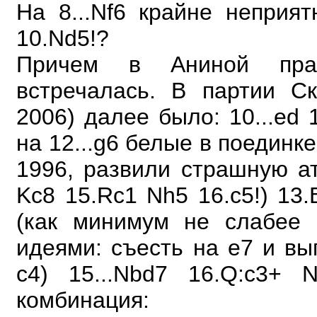
На 8...Nf6 крайне неприя
10.Nd5!?
Причем в Аниной пра
встречалась. В партии С
2006) далее было: 10...ed 
на 12...g6
белые в поединке
1996, развили страшную ат
Kc8 15.Rc1 Nh5 16.c5!) 13
(как
минимум не слабее 
идеями: съесть на е7 и в
с4) 15...Nbd7 16.Q:c3+ 
комбинация: