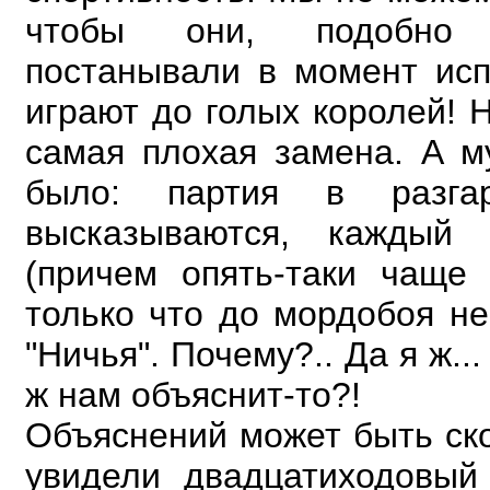
чтобы они, подобно т
постанывали в
момент исп
играют до голых королей! 
самая плохая замена. А м
было: партия в
разг
высказываются, каждый 
(причем опять-таки чаще 
только что до мордобоя н
"Ничья". Почему?.. Да я ж...
ж нам объяснит-то?!
Объяснений может быть ско
увидели двадцатиходовый 