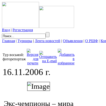
Вход
|
Регистрация
Главная
|
Турниры
|
Лента новостей
|
Объявления
|
О РШФ
|
Ко
Тур восьмой:
фоторепортаж
16.11.2006 г.
Экс-чемпионы – мира