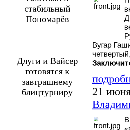
П
стабильный
в
Д
Пономарёв
в
Р
Вугар Гаш
четвертый
Длуги и Вайсер
Заключит
готовятся к
подроб
завтрашнему
21 июн
блицтурниру
Владим
В
«