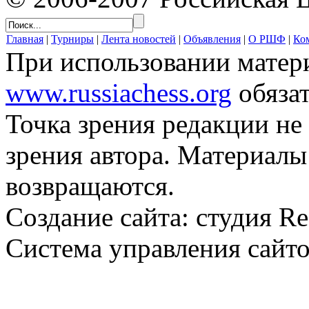
Главная
|
Турниры
|
Лента новостей
|
Объявления
|
О РШФ
|
Ко
При использовании матер
www.russiachess.org
обязат
Точка зрения редакции не 
зрения автора. Материалы
возвращаются.
Создание сайта: студия Re
Система управления сайто