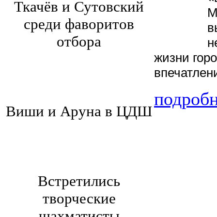
Ткачёв и Сутовский
М
среди фаворитов
в
отбора
н
жизни гор
впечатлен
подроб
Виши и Аруна в ЦДШ
Встретились
творческие
шахматисты