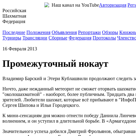
Наш канал на YouTube
Авторизация
Рег
Российская
Шахматная
Федерация
Новости
Последние
Положения
Объявления
Репортажи
Обзоры
Книжны
Турниры
Трансляции
Сборные
Федерация
Протоколы
Членств
16 Февраля 2013
Промежуточный нокаут
Владимир Барский и Этери Кублашвили продолжают следить 
Ничто, даже нежданный метеорит не сможет оторвать шахматис
"околошахматной" - наоборот, более публичным. Тридцать два 
зрителей. Любители шахмат, которые всё прибывают в "ИнфоПр
Сергея Шипова и Ильи Городецкого.
К мини-сенсациям дня можно отнести победу Даниила Линчевск
волнением, и он уступил в длительной борьбе. В «Армагеддоне
Значительного успеха добился Дмитрий Фрольянов, обыгравш