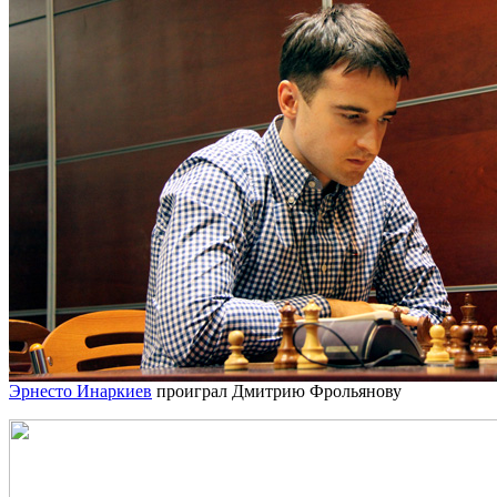
Эрнесто Инаркиев
проиграл Дмитрию Фрольянову