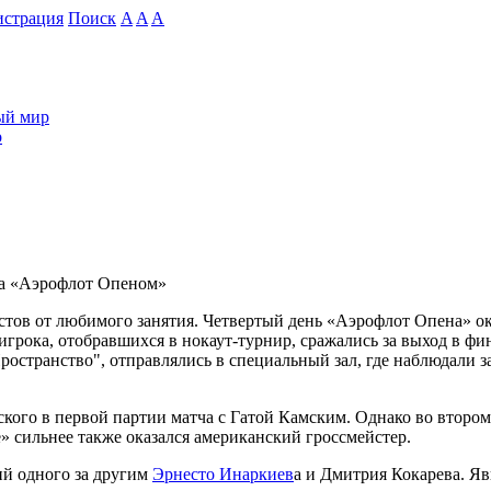
истрация
Поиск
A
A
A
й мир
о
за «Аэрофлот Опеном»
тов от любимого занятия. Четвертый день «Аэрофлот Опена» ока
игрока, отобравшихся в нокаут-турнир, сражались за выход в ф
остранство", отправлялись в специальный зал, где наблюдали 
ого в первой партии матча с Гатой Камским. Однако во втором
» сильнее также оказался американский гроссмейстер.
ий одного за другим
Эрнесто Инаркиев
а и Дмитрия Кокарева. Яв