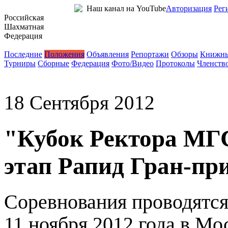
Наш канал на YouTube
Авторизация
Рег
Российская
Шахматная
Федерация
Новости
Последние
Положения
Объявления
Репортажи
Обзоры
Книжны
Турниры
Сборные
Федерация
Фото/Видео
Протоколы
Членств
18 Сентября 2012
"Кубок Ректора МГС
этап Рапид Гран-пр
Соревнования проводятся 
11 ноября 2012 года в Мо